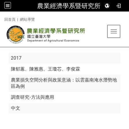
農業經濟學系暨研究所
:::
回首頁
|
網站導覽
Toggle 
2017
陳郁蕙
、陳雅惠、王瓊芯、李俊霖
農業損失空間分析與政策意涵：以雲嘉南淹水潛勢地
區為例
調查研究-方法與應用
中文