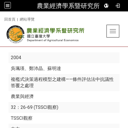
農業經濟學系暨研究所
:::
回首頁
|
網站導覽
Toggle 
2004
吳珮瑛
、鄭沛晶、蘇明達
複檻式決策過程模型之建構——條件評估法中抗議性
答覆之處理
農業與經濟
32：26-69 (TSSCI觀察)
TSSCI觀察