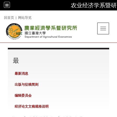
农业经济学系暨研
:::
回首页
|
网站导览
Toggle 
:::
最
最新消息
出版与征稿简则
编辑委员会
经济论文文稿规格说明