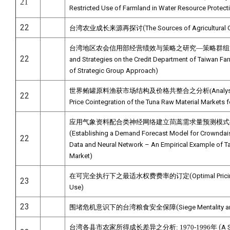
21
Restricted Use of Farmland in Water Resource Protect
22
(
台湾农业成长来源再探讨
The Sources of Agricultural 
台湾地区农会信用部经营绩效与策略之研究—策略群组
22
and Strategies on the Credit Department of Taiwan Fa
of Strategic Group Approach)
世界鲔罐原料渔获市场结构及价格共整合之分析(
Analys
22
Price Cointegration of the Tuna Raw Material Markets f
应用气象资料配合类神经网络建立茼蒿需求量预测模式
(
Establishing a Demand Forecast Model for Crowndai
22
Data and Neural Network – An Empirical Example of Ta
Market)
(
在可完全执行下之最适水权费费率的订定
Optimal Prici
23
Use)
23
(
围堵危机意识下的台湾粮食安全保障
Siege Mentality 
(
台湾各县市农家所得成长差异之分析: 1970-1996年
A 