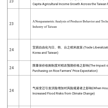
23
Capita Agricultural Income Growth Across the Taiwan P
A Nonparametric Analysis of Producer Behavior and Tech
23
Industry of Taiwan
贸易自由化与日、韩、台之稻米政策 (
Trade Liberalizat
24
Korea and Taiwan)
(
限量保价收购制度对稻农预期价格之影响
The Impact o
24
Purchasing on Rice Farmers' Price Expectation)
(
气候变迁引发洪险增加对风险规避者之影响
When Hous
24
Increased Flood Risks from Climate Change)