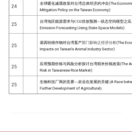
(
全球暖化减缓政策对台湾总体经济的冲击
The Economi
24
)
Mitigation Policy on the Taiwan Economy
台湾地区能源需求与CO2排放预测—状态空间模型之应
25
)
Emission Forecasting Using State Space Models
(
基因转殖作物对台湾畜产
部门影响之经济分析
The Eco
25
)
Impacts on Taiwan’s Animal Industry Sector
(
应用预期价格与风险分析探讨台湾稻米价格政策
The An
25
)
Risk in Taiwanese Rice Market
生物科技厂商的竞赛—农业在发展的关键 (
A Race betw
25
Further Development of Agricultural
)