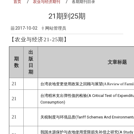
首页
农业与经济期刊
各期期刊目录
21期到25期
2017-10-02
网站管理员
【
农业与经济21-25期
】
出
期
版
文章标题
数
日
期
21
台湾农地变更使用政策之回顾与展望(A Review of Farmland C
(
台湾稻米支出弹性值的检验
A Critical Test of Expenditu
21
Consumption)
21
(
关税制度与环境品质
Tariff Schemes And Environmenta
(
我国水源保护与农地使用受限损失补偿之研究
A Study