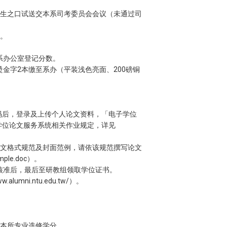
学生之口试送交本系司考委员会会议（未通过司
。
系办公室登记分数。
金字2本缴至系办（平装浅色亮面、200磅铜
密码后，登录及上传个人论文资料，「电子学位
子学位论文服务系统相关作业规定，详见
论文格式规范及封面范例，请依该规范撰写论文
ample.doc
）。
核准后，最后至研教组领取学位证书。
ww.alumni.ntu.edu.tw/
）。
做为本所专业选修学分。