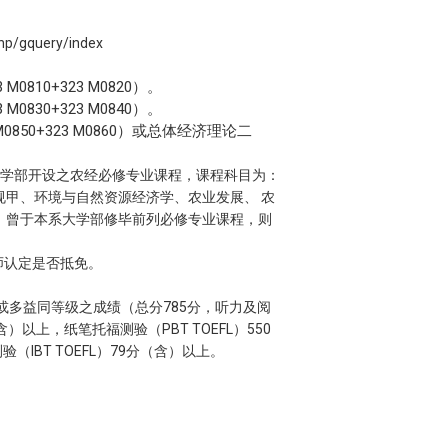
php/gquery/index
810+323 M0820）。
830+323 M0840）。
850+323 M0860）或总体经济理论二
大学部开设之农经必修专业课程，课程科目为：
甲、环境与自然资源经济学、农业发展、 农
，曾于本系大学部修毕前列必修专业课程，则
师认定是否抵免。
或多益同等级之成绩（总分785分，听力及阅
）以上，纸笔托福测验（PBT TOEFL）550
（IBT TOEFL）79分（含）以上。