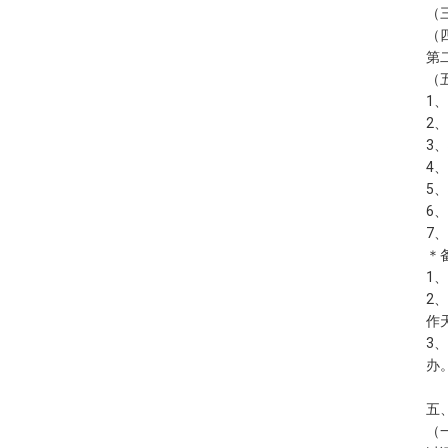
（
（
第
（
1
2
3
4
5
6
7
＊
1
2
作
3
办
五
（