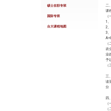
二
硕士在职专班
课
（
国际专班
1、
台大课程地图
2、
3
A+
（
农
业
予
（
三
读
分
四
（
（