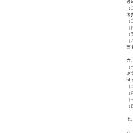
过
（
考
（
（
（
（
西
六
（
论
htt
（
（
（
（
七
八