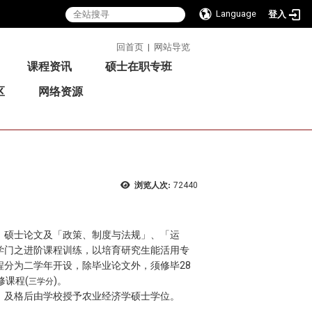
Language
登入
:::
回首页
|
网站导览
课程资讯
硕士在职专班
区
网络资源
浏览人次:
72440
、硕士论文及「政策、制度与法规」、「运
学门之进阶课程训练，以培育研究生能活用专
分为二学年开设，除毕业论文外，须修毕28
修课程(
)。
三学分
，及格后由学校授予农业经济学硕士学位。