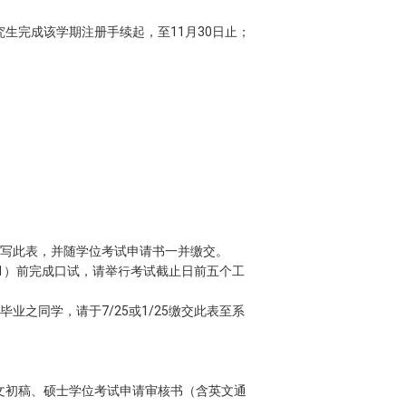
生完成该学期注册手续起，至11月30日止；
填写此表，并随学位考试申请书一并缴交。
31）前完成口试，请举行考试截止日前五个工
之同学，请于7/25或1/25缴交此表至系
論文初稿、硕士学位考试申请审核书（含英文通