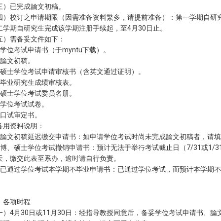
三）已完成論文初稿。
四）校订之申请期限（因需准备资料繁多，请提前准备）：第一学期自研究
二学期自研究生完成该学期注册手续起，至4月30日止。
五）需备妥文件如下：
、学位考试申请书（于myntu下载）。
、論文初稿。
、硕士学位考试申请审核书（含英文通过证明）。
、毕业研究生成绩审核表。
、硕士学位考试委员名册。
、学位考试试卷。
、口试审定书。
备用资料说明：
、論文初稿延迟缴交申请书：如申请学位考试时尚未完成論文初稿者，请
、博、硕士学位考试撤销申请书：预计无法于举行考试截止日（7/31或1/
天，缴交此表至系办，逾时请自行负责。
、已通过学位考试本学期不毕业申请书：已通过学位考试，而预计本学期不毕业
。
、各项时程
一）4月30日或11月30日：经指导教授同意后，备妥学位考试申请书、