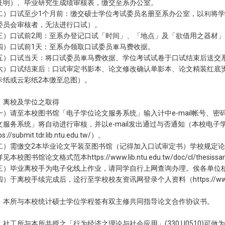
证明）、毕业研究生成绩审核表，缴交至系办公室。
二）口试至少1个月前：缴交硕士学位考试委员名册至系办公室，以利将
委员会审核者，无法进行口试）。
三）口试前2周：至系办登记口试「时间」、「地点」及「欲借用之器材」
四）口试前1天：至系办领取口试委员車马费收据。
五）口试当天：将口试委员車马费收据、学位考试试卷于口试结束后送交
六）口试结束后：口试审定书影本、论文修改确认单影本、论文精装红底烫
卡纸或云彩纸2本缴至总图）。
、离校及学位之取得
一）请至本校图书馆「电子学位论文服务系统」输入计中e-mail帐号、
文服务系统」将自动进行审核，并以e-mail发出通过与否通知（本校电
ps://submit.tdr.lib.ntu.edu.tw/
）。
二）需缴交2本毕业论文平装至图书馆（记得加入口试审定书）学校规定
详见本校图书馆论文格式范本
https://www.lib.ntu.edu.tw/doc/cl/thesiss
三）毕业离校手为电子化线上作业，请同学自行上网查询办理。俟各单位
四）于离校手续完成后，迳行至学校校友资讯网登录个人资料（
https://w
、本所与本校统计硕士学位学程签有双主修共同指导论文合作协议书。
、社工所与本所共授之「行为经济之理论与社会应用」(330 U0510)可