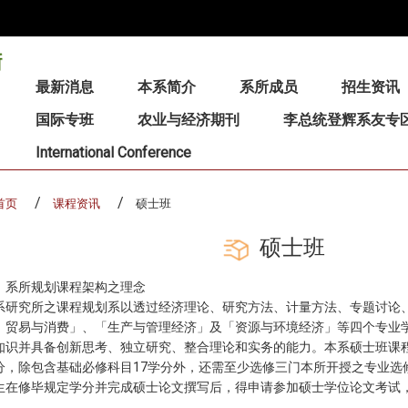
:::
最新消息
本系简介
系所成员
招生资讯
国际专班
农业与经济期刊
李总统登辉系友专
International Conference
首页
课程资讯
硕士班
硕士班
、系所规划课程架构之理念
系研究所之课程规划系以透过经济理论、研究方法、计量方法、专题讨论
、贸易与消费」、「生产与管理经济」及「资源与环境经济」等四个专业
知识并具备创新思考、独立研究、整合理论和实务的能力。本系硕士班课程
分，除包含基础必修科目17学分外，还需至少选修三门本所开授之专业选
生在修毕规定学分并完成硕士论文撰写后，得申请参加硕士学位论文考试