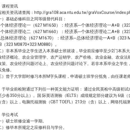
、课程资讯
程相关资讯请查阅：
http://gra108.aca.ntu.edu.tw/graVoxCourse/index.
一）基础必修科目之同等级替代科目：
个体经济理论一（627 M1650）：经济系─个体经济理论一A+B（323 M0
个体经济理论二（627 M1660）：经济系─个体经济理论二A+B（323 M0
、总体经济理论（627 M1670）：经济系─总体经济理论一A+B（323 M0
B（323 M0870+323 M0880）。
二）非本系毕业之学生进入本系硕士班就读，毕业前应修毕至少2门本系
业经济概论、农企业管理学、农产运销学、农产价格、农业金融、农业法规
政策、农业经济问题讨论上、农业经济问题讨论下。若非本系毕业之学生
以免修。
三）曾于大学部时修习本所M字头课程，申请硕士班学分抵免，由任课老
、于毕业前检附通过下列任一种英文能力证明： 通过全民英检中高级初试
至少各350分以上）。国 际英语测验（IELTS）成绩规定部分建议为 6级（含
（含）以上，电脑托福测验（CBT TOEFL）213分（含）以上，网络托福测验
、学位考试
一）硕士班修业逾一学期。
二）修毕本所规定之应修科目与学分。