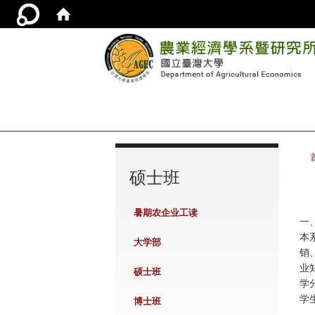
:::
硕士班
暑期农企业工读
一
本
大学部
销
业
硕士班
学
学
博士班