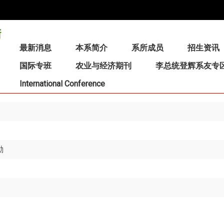
:::
最新消息
本系简介
系所成员
招生资讯
国际专班
农业与经济期刊
李总统登辉系友专
International Conference
励