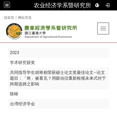
农业经济学系暨研究所
:::
回首页
|
网站导览
Toggle 
2023
学术研究获奖
共同指导学生胡将相荣获硕士论文奖最佳论文--论文
题目：「将」被看见？用眼动仪重新检视未来式对于
跨期选择之影响
陈暐
台湾经济学会