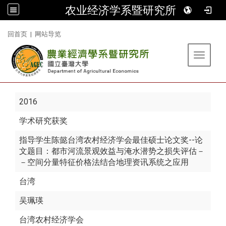
农业经济学系暨研究所
:::
回首页
|
网站导览
Toggle 
2016
学术研究获奖
指导学生陈懿台湾农村经济学会最佳硕士论文奖--论
文题目：都市河流景观效益与淹水潜势之损失评估－
－空间分量特征价格法结合地理资讯系统之应用
台湾
吴珮瑛
台湾农村经济学会