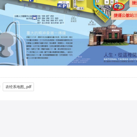
农经系地图_.pdf
详见
使用规则
。
cntu@ntu.edu.tw