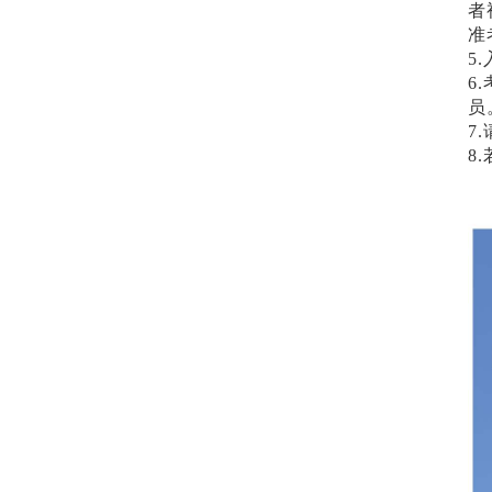
者
准
5
6
员
7
8