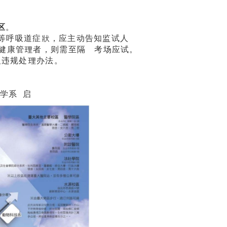
区
。
嗽等呼吸道症狀，应主动告知监试人
健康管理者，则需至隔離考场应试。
及违规处理办法。
启