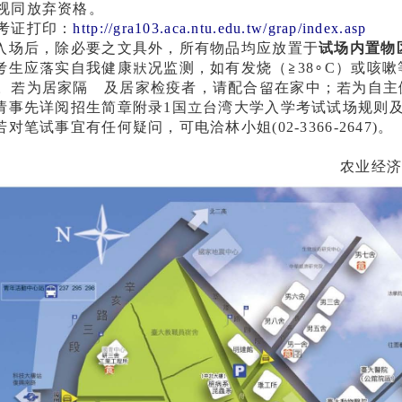
视同放弃资格。
考证打印：
http://gra103.aca.ntu.edu.tw/grap/index.asp
.入场后，除必要之文具外，所有物品均应放置于
试场内置物
.考生应落实自我健康狀况监测，如有发烧（≧38∘C）或咳
。若为居家隔離及居家检疫者，请配合留在家中；若为自主
.请事先详阅招生简章附录1
国立台湾大学入学考试试场规则
.若对笔试事宜有任何疑问，可电洽林小姐(02-3366-2647)。
农业经济学系 