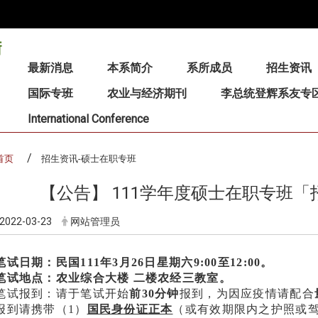
:::
最新消息
本系简介
系所成员
招生资讯
国际专班
农业与经济期刊
李总统登辉系友专
International Conference
首页
招生资讯-硕士在职专班
【公告】 111学年度硕士在职专班
2022-03-23
网站管理员
.笔试日期：民国111年3月26日星期六9:00至12:00。
.笔试地点：农业综合大楼 二楼农经三教室。
.笔试报到：请于笔试开始
前
30
分钟
报到，为因应疫情请配合
.报到请携带（1）
国民身份证正本
（或有效期限内之护照或驾