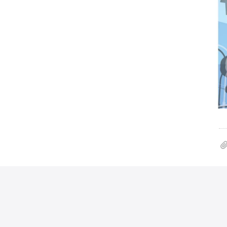
本网站着作权属于国立台湾大学 农业经济学系，请
电话：(02)33662675 传真：(02)23628496
地址：(106)台北市大安区罗斯福路四段一号 E-Mail：age
造访人次 : 23530068