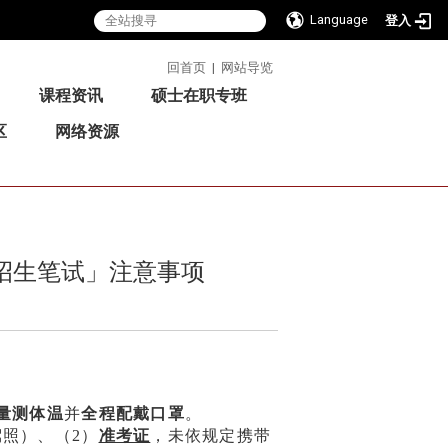
Language
登入
:::
回首页
|
网站导览
课程资讯
硕士在职专班
区
网络资源
「招生笔试」注意事项
量测体温
并
全程配戴口罩
。
照）、（2）
准考证
，未依规定携带