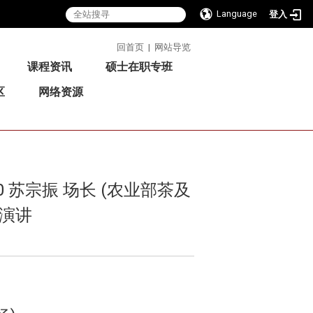
Language
登入
:::
回首页
|
网站导览
课程资讯
硕士在职专班
区
网络资源
0 苏宗振 场长 (农业部茶及
临演讲