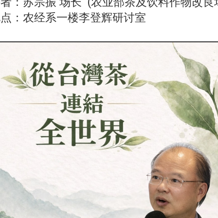
者：苏宗振 场长 (农业部茶及饮料作物改良
地点：农经系一楼李登辉研讨室