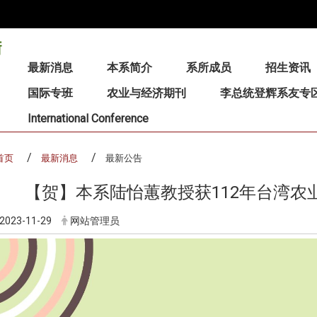
:::
最新消息
本系简介
系所成员
招生资讯
国际专班
农业与经济期刊
李总统登辉系友专
International Conference
首页
最新消息
最新公告
【贺】本系陆怡蕙教授获112年台湾农
2023-11-29
网站管理员