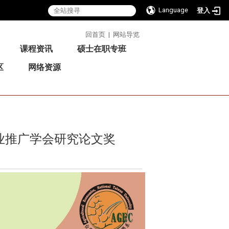
Language
登入
:::
回首页
|
网站导览
课程资讯
硕士在职专班
区
网络资源
业推广学会研究论文奖