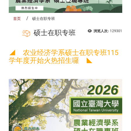
首页
硕士在职专班
硕士在职专班
浏览人次:
129301
◢
农业经济学系硕士在职专班115
学年度开始火热招生囉
◣