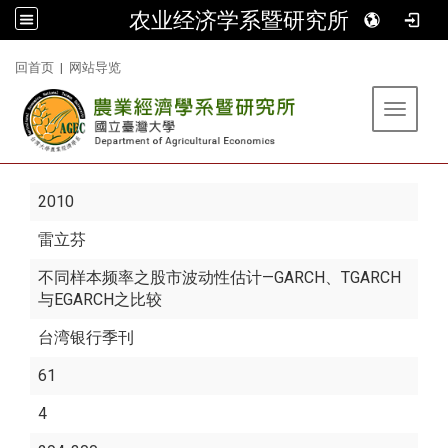
农业经济学系暨研究所
:::
回首页
|
网站导览
Toggle 
2010
雷立芬
不同样本频率之股市波动性估计—GARCH、TGARCH
与EGARCH之比较
台湾银行季刊
61
4