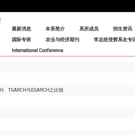
:::
最新消息
本系简介
系所成员
招生资讯
国际专班
农业与经济期刊
李总统登辉系友专
International Conference
、TGARCH与EGARCH之比较