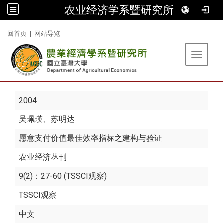
农业经济学系暨研究所
:::
回首页
|
网站导览
Toggle 
2004
吴珮瑛
、苏明达
愿意支付价值最佳效率指标之建构与验证
农业经济丛刊
9(2)：27-60 (TSSCI观察)
TSSCI观察
中文