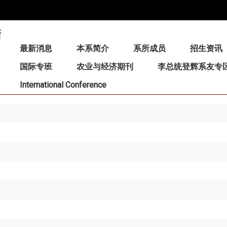
:::
最新消息
本系简介
系所成员
招生资讯
国际专班
农业与经济期刊
李总统登辉系友专
International Conference