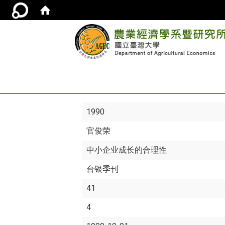
1990
官俊荣
中小企业成长的合理性
台银季刊
41
4