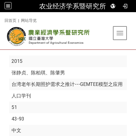
农业经济学系暨研究所
:::
回首页
|
网站导览
Toggle 
2015
张静贞
、陈柏琪、陈肇男
台湾老年长期照护需求之推计---GEMTEE模型之应用
人口学刊
51
43-93
中文