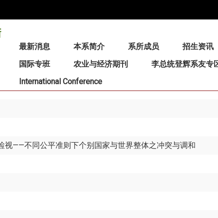
:::
最新消息
本系简介
系所成员
招生资讯
国际专班
农业与经济期刊
李总统登辉系友专
International Conference
之检视——不同公平准则下个别国家与世界整体之冲突与调和