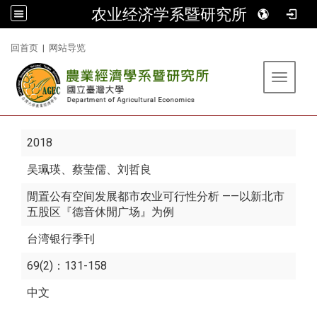
农业经济学系暨研究所
:::
回首页
|
网站导览
Toggle 
2018
吴珮瑛
、蔡莹儒、刘哲良
閒置公有空间发展都市农业可行性分析 ——以新北市
五股区『德音休閒广场』为例
台湾银行季刊
69(2)：131-158
中文