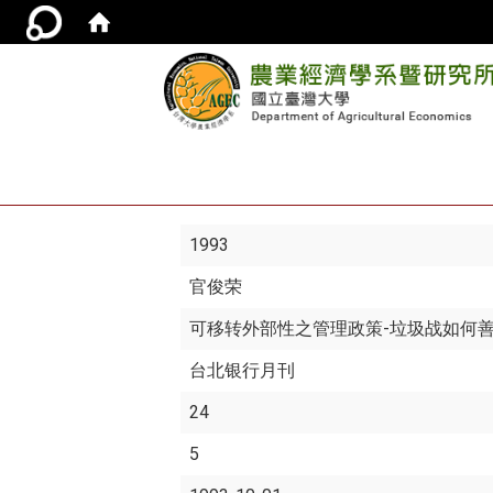
1993
官俊荣
可移转外部性之管理政策-垃圾战如何善
台北银行月刊
24
5