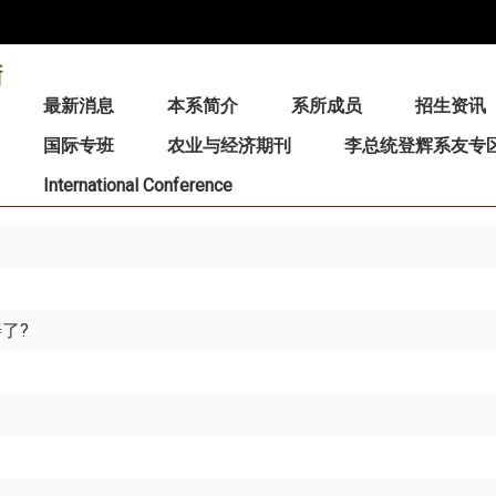
:::
最新消息
本系简介
系所成员
招生资讯
国际专班
农业与经济期刊
李总统登辉系友专
International Conference
了?