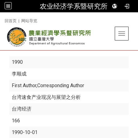
农业经济学系暨研究所
:::
回首页
|
网站导览
Toggle 
1990
李顺成
First Author,Corresponding Author
台湾速食产业现况与展望之分析
台湾经济
166
1990-10-01