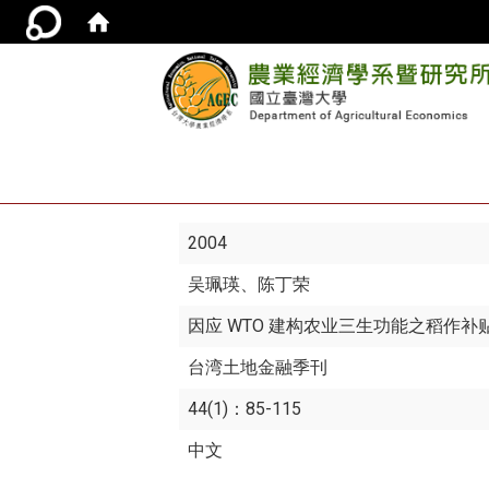
2004
吴珮瑛
、陈丁荣
因应 WTO 建构农业三生功能之稻作补
台湾土地金融季刊
44(1)：85-115
中文