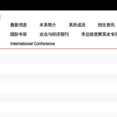
:::
最新消息
本系简介
系所成员
招生资讯
国际专班
农业与经济期刊
李总统登辉系友专
International Conference