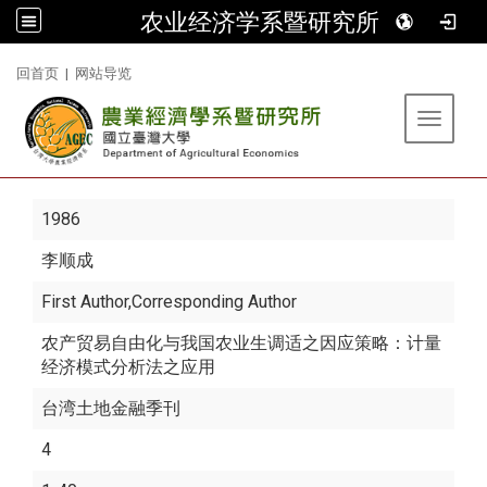
农业经济学系暨研究所
:::
回首页
|
网站导览
Toggle 
1986
李顺成
First Author,Corresponding Author
农产贸易自由化与我国农业生调适之因应策略：计量
经济模式分析法之应用
台湾土地金融季刊
4