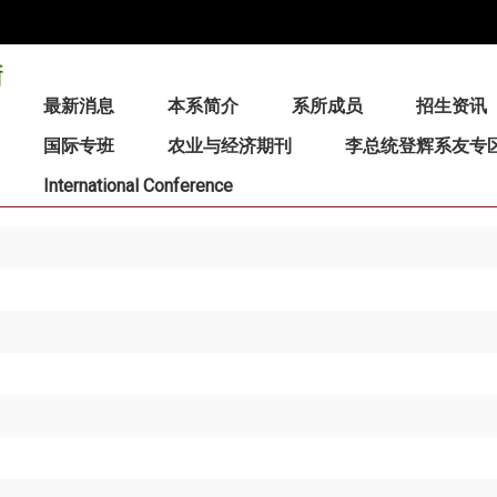
:::
最新消息
本系简介
系所成员
招生资讯
国际专班
农业与经济期刊
李总统登辉系友专
International Conference