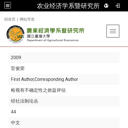
农业经济学系暨研究所
:::
回首页
|
网站导览
Toggle 
2009
官俊荣
First Author,Corresponding Author
检视有不确定性之效益评估
经社法制论丛
44
中文