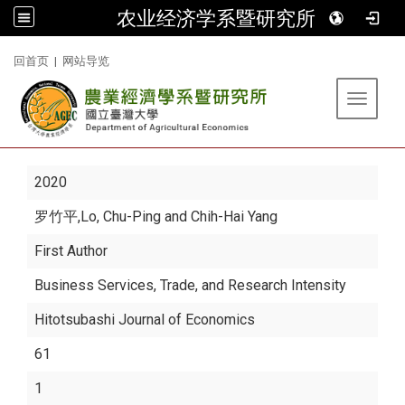
农业经济学系暨研究所
:::
回首页
|
网站导览
Toggle 
2020
罗竹平
,Lo, Chu-Ping and Chih-Hai Yang
First Author
Business Services, Trade, and Research Intensity
Hitotsubashi Journal of Economics
61
1