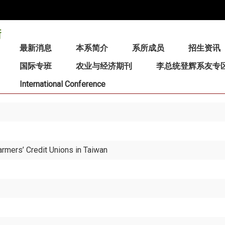
:::
最新消息
本系简介
系所成员
招生资讯
国际专班
农业与经济期刊
李总统登辉系友专
International Conference
armers’ Credit Unions in Taiwan