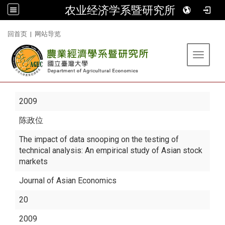
农业经济学系暨研究所
:::
回首页
|
网站导览
Toggle 
2009
陈政位
The impact of data snooping on the testing of
technical analysis: An empirical study of Asian stock
markets
Journal of Asian Economics
20
2009