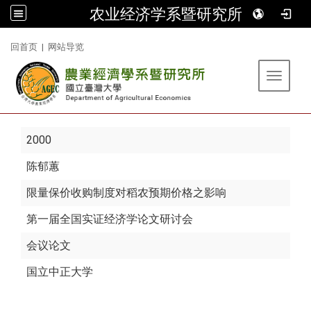
农业经济学系暨研究所
:::
回首页
|
网站导览
Toggle 
2000
陈郁蕙
限量保价收购制度对稻农预期价格之影响
第一届全国实证经济学论文研讨会
会议论文
国立中正大学