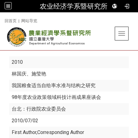
农业经济学系暨研究所
:::
回首页
|
网站导览
Toggle 
2010
林国庆
、施莹艳
我国粮食适当自给率水准与结构之研究
98年度农业政策领域科技计画成果座谈会
台北：行政院农业委员会
2010/07/02
First Author,Corresponding Author