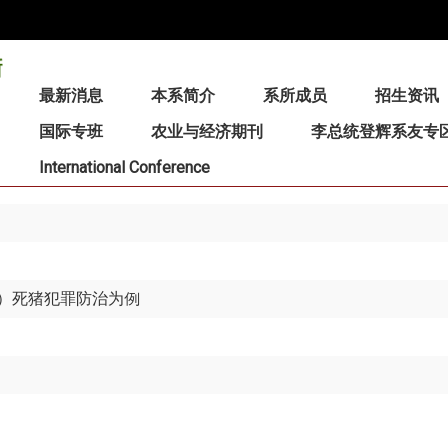
:::
最新消息
本系简介
系所成员
招生资讯
国际专班
农业与经济期刊
李总统登辉系友专
International Conference
）死猪犯罪防治为例