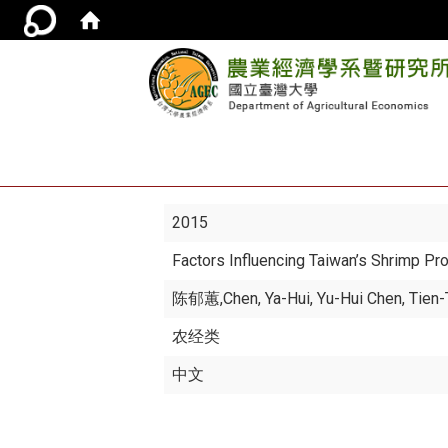
2015
Factors Influencing Taiwan’s Shrimp P
陈郁蕙
,Chen, Ya-Hui, Yu-Hui Chen, Tien
农经类
中文