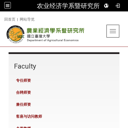
农业经济学系暨研究所
:::
回首页
|
网站导览
Toggle 
:::
Faculty
专任师资
合聘师资
兼任师资
客座与访问教师