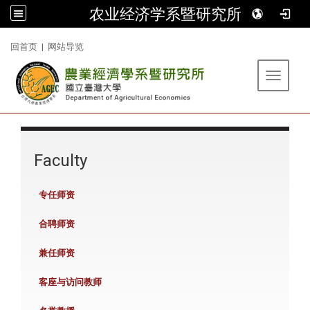
农业经济学系暨研究所
:::
回首页
|
网站导览
Toggle 
:::
Faculty
专任师资
合聘师资
兼任师资
客座与访问教师