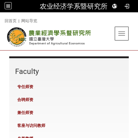
农业经济学系暨研究所
:::
回首页
|
网站导览
Toggle 
:::
Faculty
专任师资
合聘师资
兼任师资
客座与访问教师