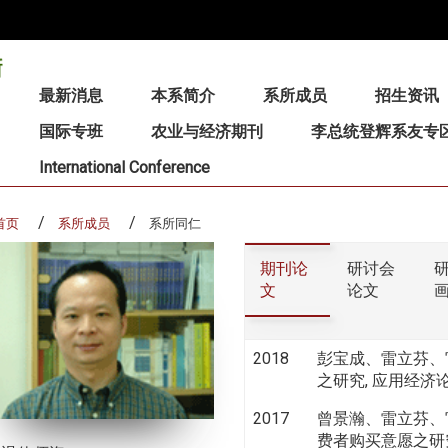
:::
最新消息
本系简介
系所成员
招生资讯
国际专班
农业与经济期刊
李总统登辉系友专
International Conference
首页
系所成员
系所同仁
期刊论
研讨会
文
论文
2018
彭宝成、雷立芬、
之研究, 应用经济论丛, 
2017
曾景瀚、雷立芬、
费者购买意愿之研究, 农