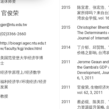
退休师资
2015
陈宜君、张宏浩、
官俊荣
家所得吗？来自台
湾农会学报, vol. 16,
gjer@ntu.edu.tw
2015
Christopher Bhemb
The Determinants 
(02)3366-2660
Journal of Internat
http://bioagri.agec.ntu.edu.t
2014
丁介郁、邱贸凯、
w/faculty/kgj/index.html
价格之影响, 台湾农会学报
美国范登堡大学经济学博
2011
Jerome Geaun and 
士
the Gambia's GDP 
经济学原理上/经济数学
Development, Journ
6, 1, 2011
福利经济学/环境经济/经济
发展
2011
官俊荣, 生物经济
vol. 62, 3, 2011
教授
2011
蔡必焜、陈美芬、
力资源提升策略, 台湾农会