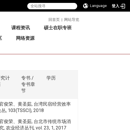
Language
登入
:::
回首页
|
网站导览
课程资讯
硕士在职专班
区
网络资源
研究计
专书 /
学历
画
专书章
节
官俊荣、黄圣茹, 台湾民宿经营效率
103(TSSCI), 2018
官俊荣、黄圣茹, 台北市传统市场消
业经济丛刊, vol. 23, 1, 2017