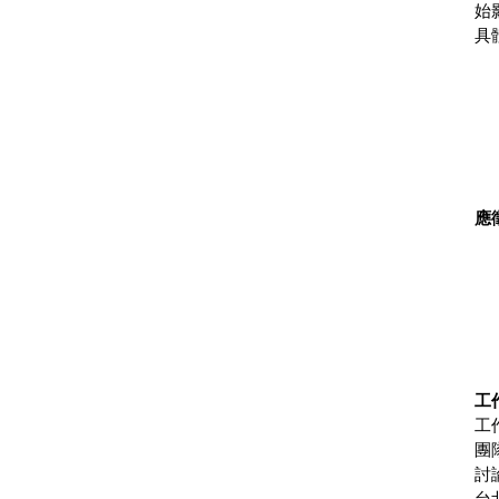
始
具
應
工
工
團
討
台