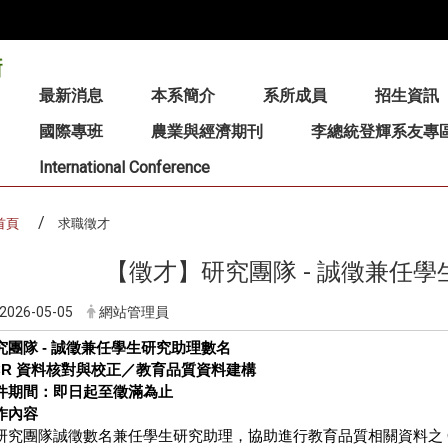
:::
最新消息
本系簡介
系所成員
招生資訊
國際專班
農業與經濟期刊
李總統登輝系友專
International Conference
首頁
求職徵才
【徵才】研究團隊 - 誠徵兼任
2026-05-05
網站管理員
究團隊
-
誠徵兼任學生研究助理數名
CR
資料核對與校正／教育品質資料建構
件期間：即日起至徵滿為止
作內容
研究團隊誠徵數名兼任學生研究助理，協助進行教育品質相關資料之