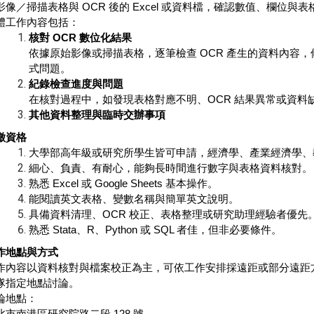
影像／掃描表格與
OCR
後的
Excel
或資料檔，確認數值、欄位與表
體工作內容包括：
核對
OCR
數位化結果
依據原始影像或掃描表格，逐筆檢查
OCR
產生的資料內容，
式問題。
紀錄檢查進度與問題
在核對過程中，如發現表格對應不明、
OCR
結果異常或資料
其他資料整理與臨時交辦事項
徵資格
大學部高年級或研究所學生皆可申請，經濟學、產業經濟學、
細心、負責、有耐心，能夠長時間進行數字與表格資料核對。
熟悉
Excel
或
Google Sheets
基本操作。
能閱讀英文表格、變數名稱與簡單英文說明。
具備資料清理、
OCR
校正、表格整理或研究助理經驗者優先
熟悉
Stata
、
R
、
Python
或
SQL
者佳，但非必要條件。
作地點與方式
作內容以資料核對與檔案校正為主，可依工作安排採遠距或部分遠距
隊指定地點討論。
論地點：
北市南港區研究院路二段
128
號