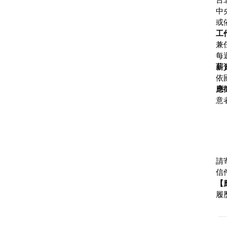
中
或
工
兼
每
薪
依
應
意
請
信
【
履