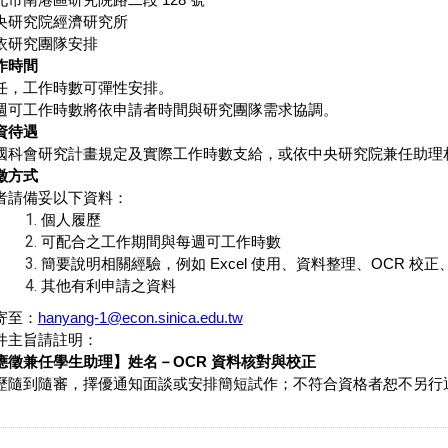
央研究院經濟研究所
依研究團隊安排
作時間
任，工作時數可彈性安排。
週可工作時數將依申請者時間與研究團隊需求協調。
資待遇
國科會研究計畫規定及實際工作時數支給，或依中央研究院兼任助理
徵方式
者請備妥以下資料：
個人履歷
可配合之工作期間與每週可工作時數
簡要說明相關經驗，例如
Excel
使用、資料整理、
OCR
校正
其他有利申請之資料
寄至：
hanyang-1@econ.sinica.edu.tw
件主旨請註明：
應徵兼任學生助理】姓名－
OCR
資料核對與校正
歷隨到隨審，擇優通知面談或安排簡短試作；不符合資格者恕不另行