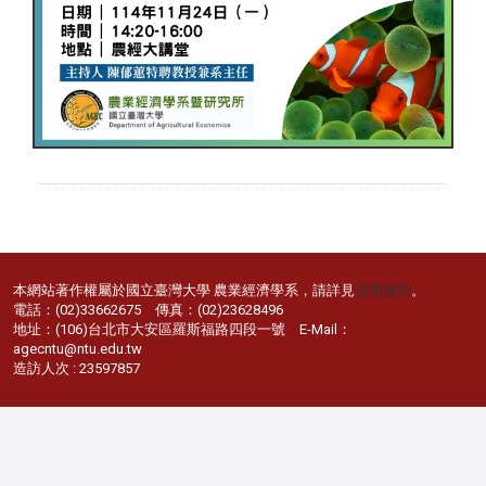
本網站著作權屬於國立臺灣大學 農業經濟學系，請詳見
使用規則
。
電話：(02)33662675 傳真：(02)23628496
地址：(106)台北市大安區羅斯福路四段一號 E-Mail：
agecntu@ntu.edu.tw
造訪人次 : 23597857