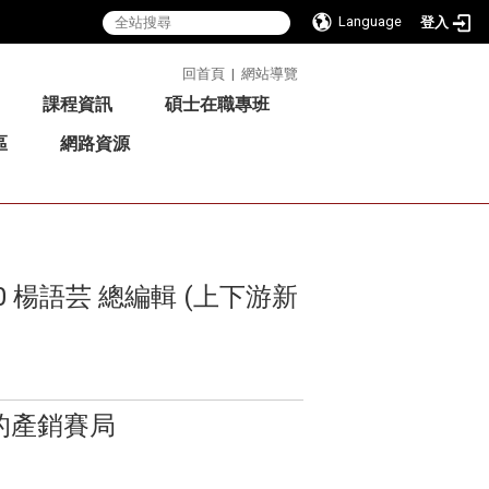
Language
登入
:::
回首頁
|
網站導覽
課程資訊
碩士在職專班
區
網路資源
0 楊語芸 總編輯 (上下游新
的產銷賽局