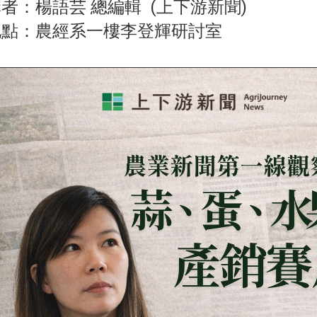
者：楊語芸 總編輯 (上下游新聞
)
地點：農經系一樓李登輝研討室