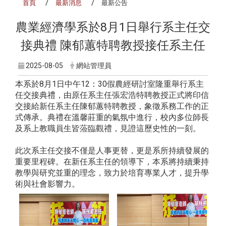
首頁
最新消息
最新公告
農業經濟學系於8月1日舉行系主任交
接典禮 陳郁蕙特聘教授接任系主任
2025-08-05
網站管理員
本系於8月1日中午12：30假農經研討室隆重舉行系主
任交接典禮，由原任系主任張宏浩特聘教授正式將印信
交接給新任系主任陳郁蕙特聘教授，象徵系務工作的正
式傳承。典禮在溫馨莊重的氣氛中進行，校內多位師長
及系上教職員生皆蒞臨觀禮，見證這歷史性的一刻。
此次系主任交接不僅是人事更替，更是系所持續發展的
重要里程碑。在新任系主任的領導下，本系將持續秉持
教學與研究並重的理念，致力於培育專業人才，提升學
術與社會影響力。