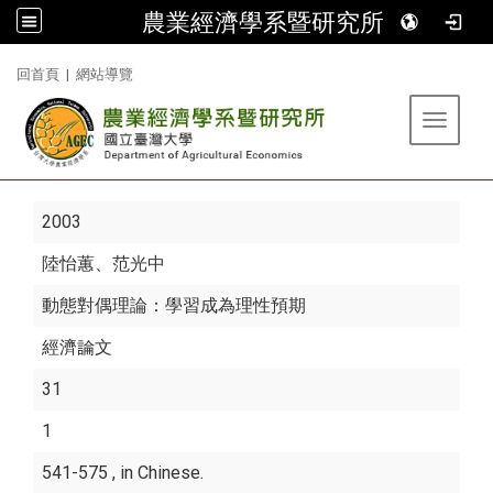
農業經濟學系暨研究所
:::
回首頁
|
網站導覽
Toggle 
2003
陸怡蕙
、范光中
動態對偶理論：學習成為理性預期
經濟論文
31
1
541-575 , in Chinese.