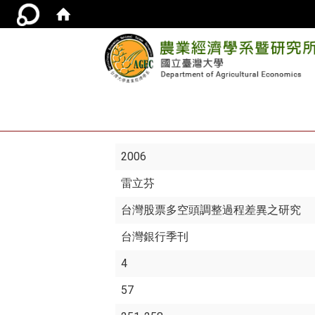
2006
雷立芬
台灣股票多空頭調整過程差異之研究
台灣銀行季刊
4
57