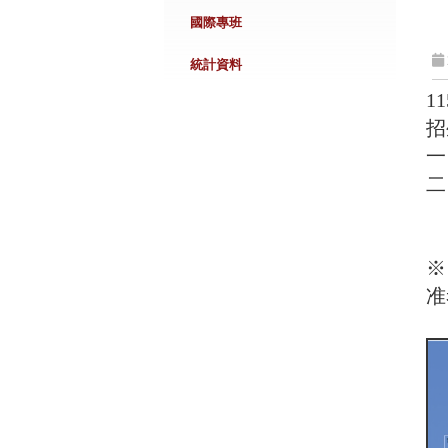
國際專班
統計資料
11
招
一
二
※
准