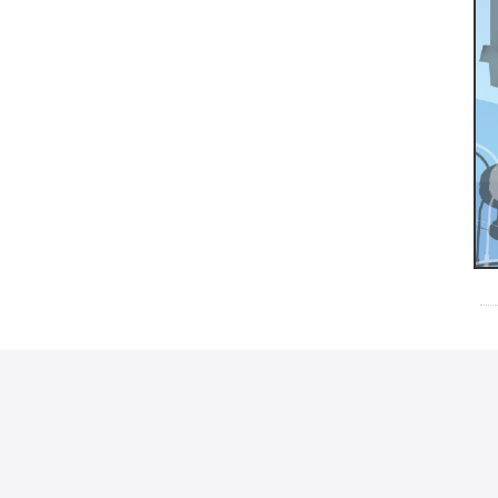
本網站著作權屬於國立臺灣大學 農業經濟學系，請
電話：(02)33662675 傳真：(02)23628496
地址：(106)台北市大安區羅斯福路四段一號 E-Mail：age
造訪人次 : 23521401