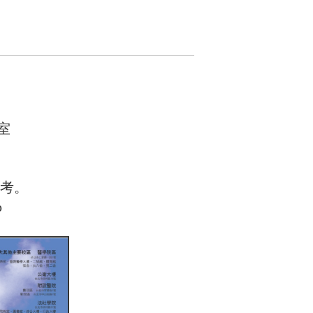
室
應考。
p