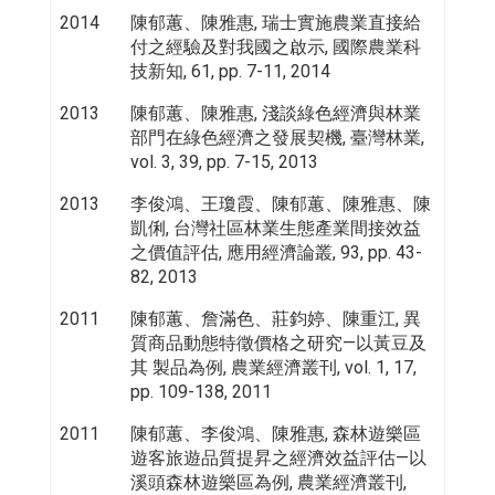
2014
陳郁蕙、陳雅惠, 瑞士實施農業直接給
付之經驗及對我國之啟示, 國際農業科
技新知, 61, pp. 7-11, 2014
2013
陳郁蕙、陳雅惠, 淺談綠色經濟與林業
部門在綠色經濟之發展契機, 臺灣林業,
vol. 3, 39, pp. 7-15, 2013
2013
李俊鴻、王瓊霞、陳郁蕙、陳雅惠、陳
凱俐, 台灣社區林業生態產業間接效益
之價值評估, 應用經濟論叢, 93, pp. 43-
82, 2013
2011
陳郁蕙、詹滿色、莊鈞婷、陳重江, 異
質商品動態特徵價格之研究—以黃豆及
其 製品為例, 農業經濟叢刊, vol. 1, 17,
pp. 109-138, 2011
2011
陳郁蕙、李俊鴻、陳雅惠, 森林遊樂區
遊客旅遊品質提昇之經濟效益評估—以
溪頭森林遊樂區為例, 農業經濟叢刊,