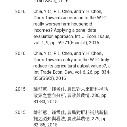
114(TSSCI), 2016
2016
Chia, Y. C., F. L. Chen, and Y. H. Chen,
Does Taiwan's accession to the WTO
really worsen farm household
incomes? Applying a panel data
evaluation approach, Int. J. Econ. Issue,
vol. 1, 9, pp. 59-71(EconLit), 2016
2016
Chia, Y. C., F. L. Chen, and Y. H. Chen.,
Does Taiwan's entry into the WTO truly
reduce its agricultural output values?, J.
Int. Trade Econ. Dev., vol. 6, 26, pp. 834-
856(SSCI), 2016
2015
陳郁蕙、鍾孟佳, 農民對未來肥料補貼
政策之意向分析, 農政與農情, 280, pp.
81-83, 2015
2015
陳郁蕙、鍾孟佳, 農民對肥料補貼新措
施之認知與看法, 農政與農情, 279, pp.
82-85, 2015