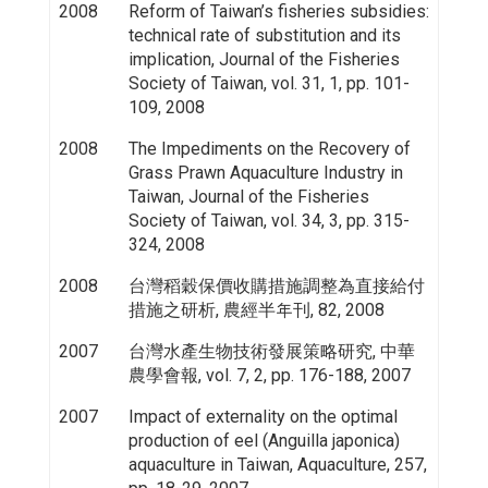
2008
Reform of Taiwan’s fisheries subsidies:
technical rate of substitution and its
implication, Journal of the Fisheries
Society of Taiwan, vol. 31, 1, pp. 101-
109, 2008
2008
The Impediments on the Recovery of
Grass Prawn Aquaculture Industry in
Taiwan, Journal of the Fisheries
Society of Taiwan, vol. 34, 3, pp. 315-
324, 2008
2008
台灣稻穀保價收購措施調整為直接給付
措施之研析, 農經半年刊, 82, 2008
2007
台灣水產生物技術發展策略研究, 中華
農學會報, vol. 7, 2, pp. 176-188, 2007
2007
Impact of externality on the optimal
production of eel (Anguilla japonica)
aquaculture in Taiwan, Aquaculture, 257,