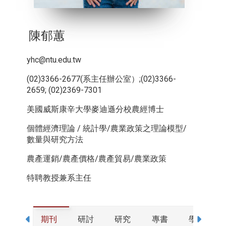
陳郁蕙
yhc@ntu.edu.tw
(02)3366-2677(系主任辦公室）;(02)3366-
2659; (02)2369-7301
美國威斯康辛大學麥迪遜分校農經博士
個體經濟理論 / 統計學/農業政策之理論模型/
數量與研究方法
農產運銷/農產價格/農產貿易/農業政策
特聘教授兼系主任
期刊
研討
研究
專書
學歷