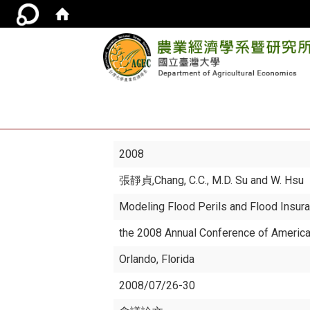
2008
張靜貞
,Chang, C.C., M.D. Su and W. Hsu
Modeling Flood Perils and Flood Insur
the 2008 Annual Conference of America
Orlando, Florida
2008/07/26-30