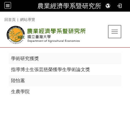
農業經濟學系暨研究所
:::
回首頁
|
網站導覽
Toggle 
學術研究獲獎
指導博士生張芸慈榮獲學生學術論文獎
陸怡蕙
生農學院