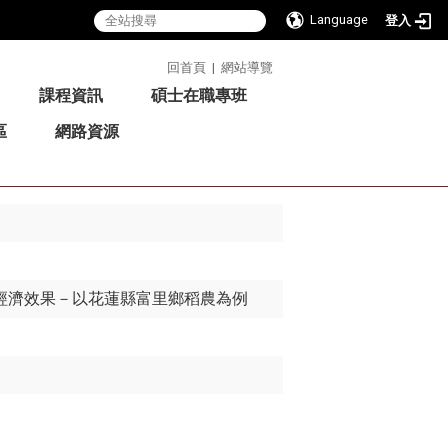
Language
登入
:::
回首頁
|
網站導覽
課程資訊
碩士在職專班
區
網路資源
經濟效果－以花蓮縣富里鄉稻農為例