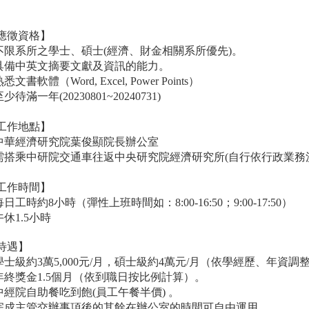
應徵資格】
不限系所之學士、碩士(經濟、財金相關系所優先)。
具備中英文摘要文獻及資訊的能力。
悉文書軟體（Word, Excel, Power Points）
至少待滿一年(
20230801~20240731
)
工作地點】
中華經濟研究院葉俊顯院長辦公室
需搭乘中研院交通車往返中央研究院經濟研究所(自行依行政業務
工作時間】
每日工時約8小時（彈性上班時間如：8:00-16:50；9:00-17:50）
午休1.5小時
待遇】
學士級約3萬5,000元/月，碩士級約4萬元/月（依學經歷、年資調
年終獎金1.5個月（依到職日按比例計算）。
中經院自助餐吃到飽(員工午餐半價) 。
完成主管交辦事項後的其餘在辦公室的時間可自由運用。