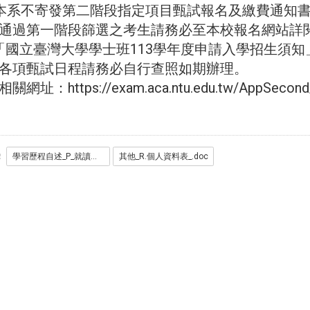
本系不寄發第二階段指定項目甄試報名及繳費通知
過第一階段篩選之考生請務必至本校報名網站詳
國立臺灣大學學士班113學年度申請入學招生須知
項甄試日程請務必自行查照如期辦理。
網址：https://exam.aca.ntu.edu.tw/AppSecond/
學習歷程自述_P_就讀動機-小論文.doc
其他_R.個人資料表_.doc