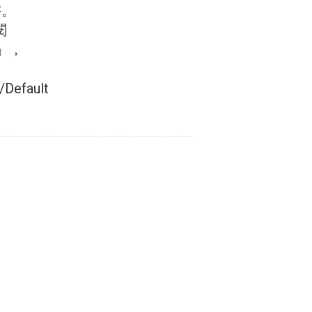
書。
閱
」，
Default