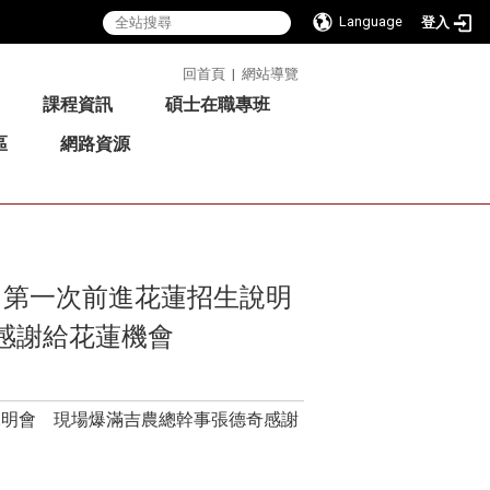
Language
登入
:::
回首頁
|
網站導覽
課程資訊
碩士在職專班
區
網路資源
 第一次前進花蓮招生說明
感謝給花蓮機會
說明會 現場爆滿吉農總幹事張德奇感謝