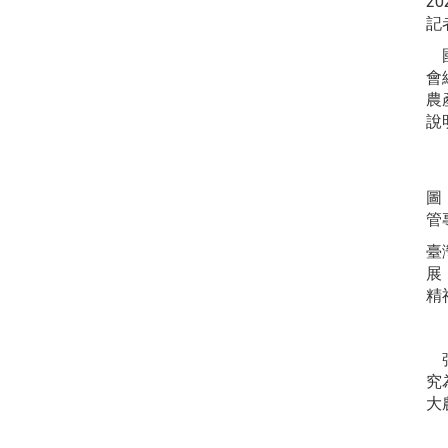
20
記
國
會
農
說
圖
管
臺
展
精
張
究
大