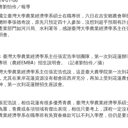
24-01-06
者劉怡伶／報導
立臺灣大學農業經濟學系碩士在職專班，六日在吉安鄉農會舉
總幹事張德奇說，原先只預定四十人參加，沒想到超乎預期有許
產業部門如河川局、水利署等，感謝臺灣大學農業經濟學系主任
明會。
：臺灣大學農業經濟學系主任張宏浩率領團隊，第一次到花蓮辦
專班（農經EMBA）招生說明會。（記者劉怡伶／攝）
灣大學農業經濟學系主任張宏浩也說，這是臺大農學院第一次到
，尤其在東岸花蓮資源沒有都會區西岸充分，再加上受到花蓮農
神，第一次到花蓮辦招生座談會。
宏浩說，相信花蓮有很多優秀青農，臺灣大學農業經濟學系碩
為重，青農或各項領域有傑出表現，相信只要考上，課程一定沒
農業經濟學系在職專班有吳寶春條款可以不列入學歷，但仍是要