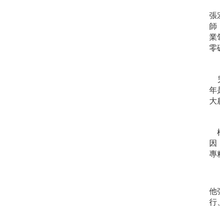
張
師
業
零
另
年
大
楊
因
專
他
行