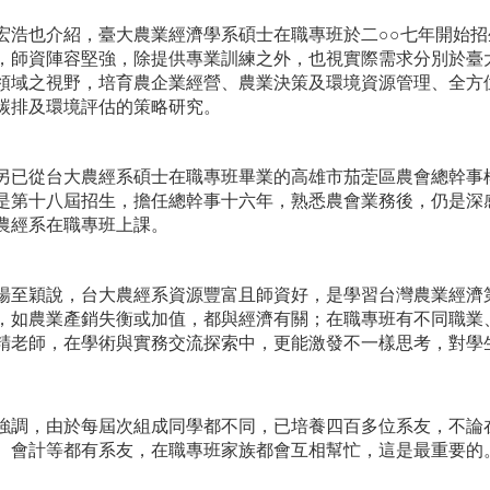
宏浩也介紹，臺大農業經濟學系碩士在職專班於二○○七年開始
，師資陣容堅強，除提供專業訓練之外，也視實際需求分別於臺
領域之視野，培育農企業經營、農業決策及環境資源管理、全方
碳排及環境評估的策略研究。
已從台大農經系碩士在職專班畢業的高雄市茄萣區農會總幹事
是第十八屆招生，擔任總幹事十六年，熟悉農會業務後，仍是深
農經系在職專班上課。
至穎說，台大農經系資源豐富且師資好，是學習台灣農業經濟
，如農業產銷失衡或加值，都與經濟有關；在職專班有不同職業
精老師，在學術與實務交流探索中，更能激發不一樣思考，對學
強調，由於每屆次組成同學都不同，已培養四百多位系友，不論
、會計等都有系友，在職專班家族都會互相幫忙，這是最重要的